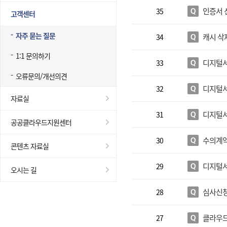
인증서 
35
고객센터
자주 묻는 질문
캐시 삭
34
1:1 문의하기
디지털서
33
오류문의/개선의견
디지털서
32
자료실
디지털서
31
공공클라우드지원센터
수의계약
30
콘텐츠 자료실
디지털서
29
오시는 길
심사신청
28
클라우드
27