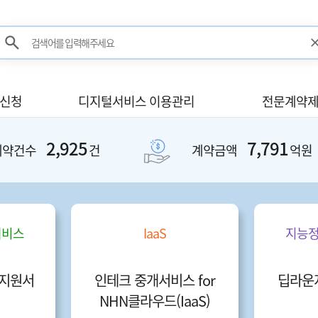
검색어를 입력해주세요
검색
사신청
디지털서비스 이용관리
전문계약제
2,925
7,791
계약건수
건
계약금액
억원
서비스
IaaS
지능정
지원서
인테크 중개서비스 for
딥라운지
NHN클라우드(IaaS)