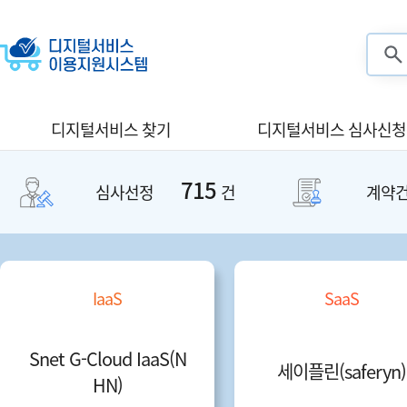
검색
디지털서비스 찾기
디지털서비스 심사신청
715
심사선정
건
계약
IaaS
SaaS
Snet G-Cloud IaaS(N
세이플린(saferyn)
HN)