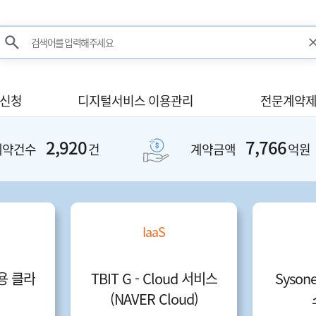
검색어를 입력해주세요
검색
사신청
디지털서비스 이용관리
전문계약제
2,920
7,766
계약건수
건
계약금액
억원
IaaS
용 클라
TBIT G - Cloud 서비스
Syson
(NAVER Cloud)