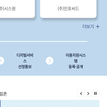
(주)시스원
(주)인포씨드
더보기
디지털서비
이용지원시스
스
템
선정통보
등록·공개
림존