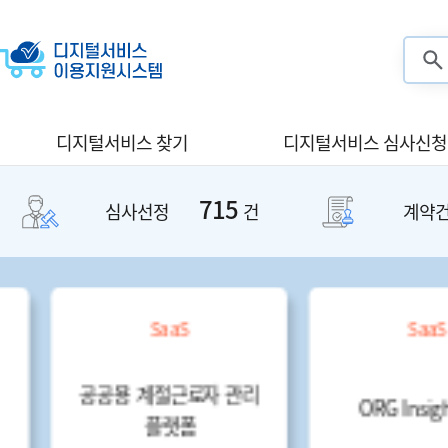
검색
디지털서비스 찾기
디지털서비스 심사신청
715
심사선정
건
계약
SaaS
SaaS
공공용 계절근로자 관리
ORG Insight(CG)
플랫폼