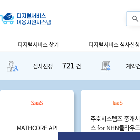
검색
디지털서비스 찾기
디지털서비스 심사신청
721
심사선정
건
계약
aaS
IaaS
주호시스템즈 중개서비
메
ORE API
스 for NHN클라우드 (I
비
aaS)