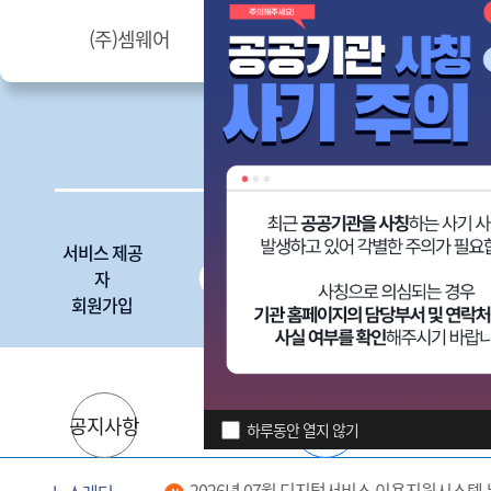
)셈웨어
주식회사 주호시스템즈
메
서비스 제공
디지털서비
자
스
회원가입
심사신청
공지사항
자료실
하루동안 열지 않기
2026년 07월 디지털서비스 이용지원시스템