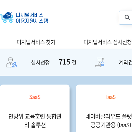
검색
디지털서비스 찾기
디지털서비스 심사신청
715
심사선정
건
계약
클라우드 지원서비스
IaaS
디딤365 매니지드 서비
Samsung Cloud 
스
orm(G Clou