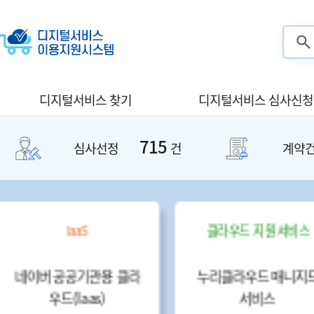
검색
디지털서비스 찾기
디지털서비스 심사신청
715
심사선정
건
계약
IaaS
클라우드 지원서비스
노베이션 중개서
클라우드 지원서비스 매
or 삼성SDS(Iaa
니지드(패키지)
S)