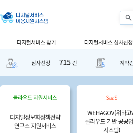
검색
디지털서비스 찾기
디지털서비스 심사신청
715
심사선정
건
계약
SaaS
IaaS
OV(위하고V:
SK쉴더스 중개서비스 f
N
기반 공공업무
or 네이버클라우드(Iaa
스템)
S)