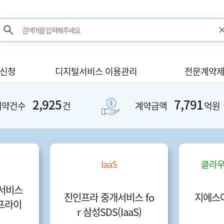
검색어를 입력해주세요
검색
사신청
디지털서비스 이용관리
전문계약제
2,925
7,791
계약건수
건
계약금액
억원
IaaS
클라우
개서비스
진인프라 중개서비스 fo
지에스
터프라이
r 삼성SDS(IaaS)