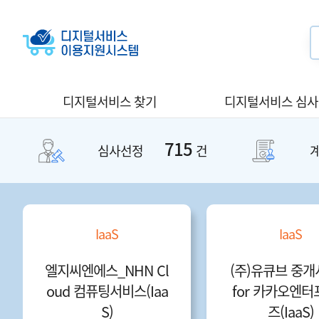
디지털서비스 찾기
디지털서비스 심
715
심사선정
건
IaaS
IaaS
엘지씨엔에스_NHN Cl
(주)유큐브 중
oud 컴퓨팅서비스(Iaa
for 카카오엔
S)
즈(IaaS)