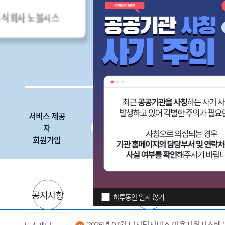
회사 아이웍스
(주)안랩클라우드메이트
서비스 제공
디지털서비
자
스
회원가입
심사신청
공지사항
자료실
하루동안 열지 않기
2026년 07월 디지털서비스 이용지원시스템