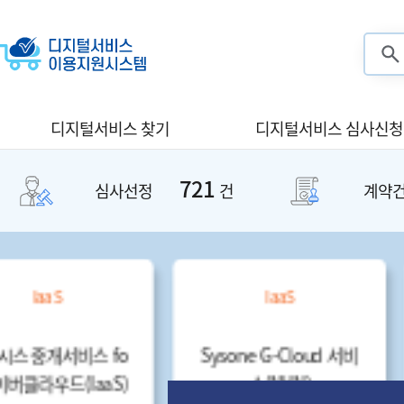
검색
디지털서비스 찾기
디지털서비스 심사신청
721
심사선정
건
계약
IaaS
SaaS
안랩클라우드메이트 N
KS NHN Cloud
aver Works for 네이버
기관용(IaaS)
클라우드(SaaS)