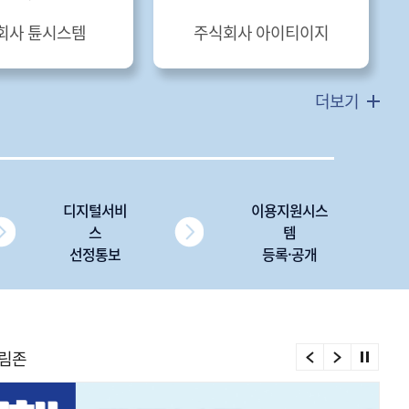
회사 튠시스템
주식회사 아이티이지
더보기
디지털서비
이용지원시스
스
템
선정통보
등록·공개
림존