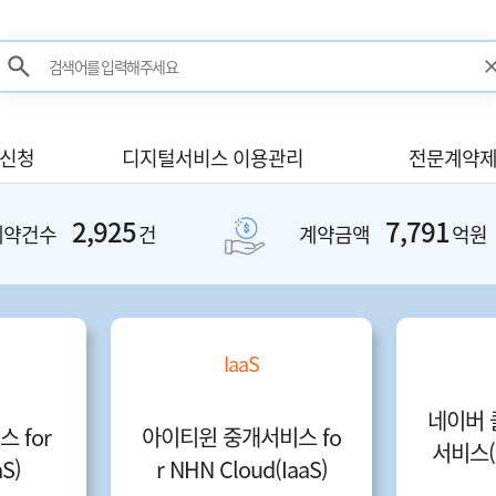
검색어를 입력해주세요
검색
사신청
디지털서비스 이용관리
전문계약제
2,925
7,791
계약건수
건
계약금액
억원
IaaS
네이버 
스 for
아이티윈 중개서비스 fo
서비스(
S)
r NHN Cloud(IaaS)