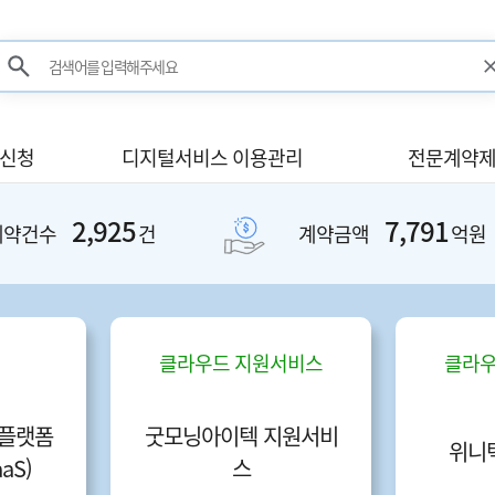
검색어를 입력해주세요
검색
사신청
디지털서비스 이용관리
전문계약제
2,925
7,791
계약건수
건
계약금액
억원
클라우드 지원서비스
클라우
플랫폼
굿모닝아이텍 지원서비
위니
aS)
스