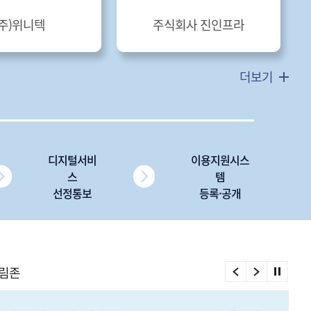
(주)위니텍
주식회사 진인프라
더보기
디지털서비
이용지원시스
스
템
선정통보
등록·공개
림존