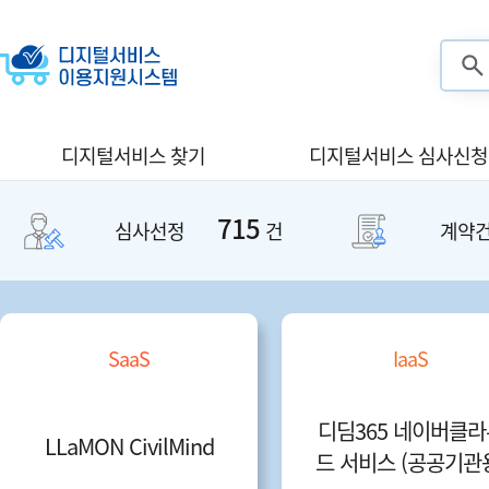
검색
디지털서비스 찾기
디지털서비스 심사신청
715
심사선정
건
계약
SaaS
IaaS
디딤365 네이버클라
LLaMON CivilMind
드 서비스 (공공기관