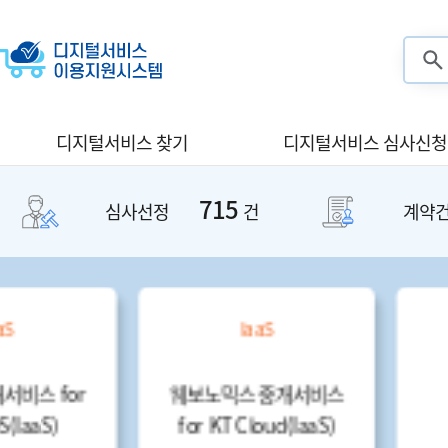
검색
디지털서비스 찾기
디지털서비스 심사신청
715
심사선정
건
계약
IaaS
SaaS
웨보노믹스 중개서비스
깃플챗K
for KT Cloud(IaaS)