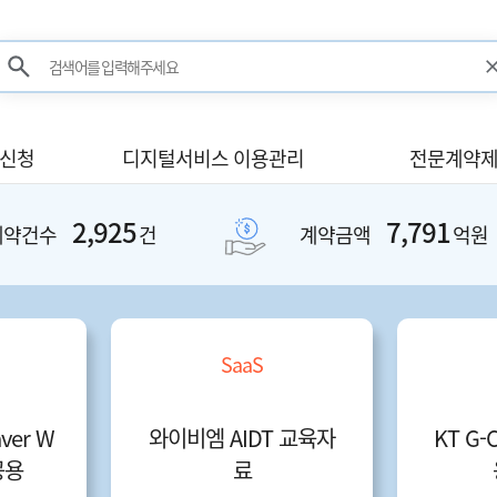
검색어를 입력해주세요
검색
사신청
디지털서비스 이용관리
전문계약제
2,925
7,791
계약건수
건
계약금액
억원
SaaS
er W
와이비엠 AIDT 교육자
KT G-
공공용
료