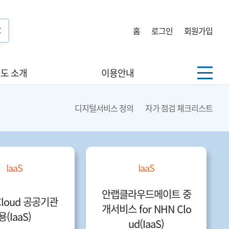
홈
로그인
회원가입
도 소개
이용안내
디지털서비스 정의
자가 점검 체크리스트
IaaS
IaaS
안랩클라우드메이트 중
Cloud 공공기관
개서비스 for NHN Clo
용(IaaS)
ud(IaaS)