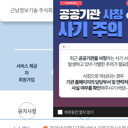
근남정보기술 주식회사
(주)천재교과서
서비스 제공
디지털서비
자
스
회원가입
심사신청
공지사항
자료실
하루동안 열지 않기
2026년 07월 디지털서비스 이용지원시스템