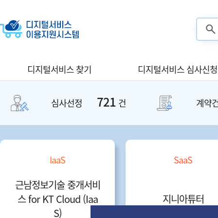
검색
디지털서비스 찾기
디지털서비스 심사신청
721
심사선정
건
계약
IaaS
SaaS
근남정보기술 중개서비
스 for KT Cloud (Iaa
지니아튜터
S)