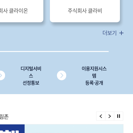
회사 클라이온
주식회사 클라비
더보기
디지털서비
이용지원시스
스
템
선정통보
등록·공개
림존