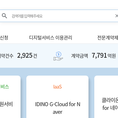
검색어를 입력해주세요
검색
사신청
디지털서비스 이용관리
전문계약제
2,925
7,791
계약건수
건
계약금액
억원
서비스
IaaS
클라이온 
원서비
IDINO G-Cloud for N
for 
aver