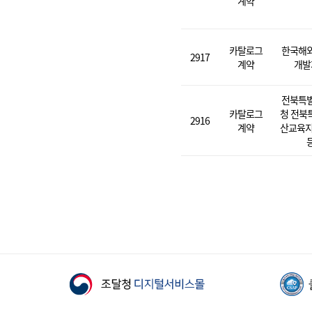
계약
카탈로그
한국해
2917
계약
개발
전북특
카탈로그
청 전북
2916
계약
산교육지