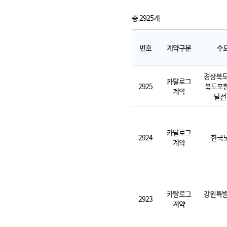
총 2925개
번호
계약구분
수
경상북도
카탈로그
2925
북도포
계약
달전
카탈로그
2924
한국
계약
카탈로그
강원특별
2923
계약