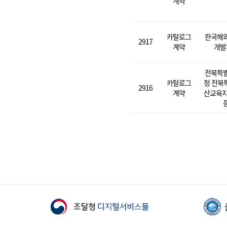
계약
카탈로그
한국해
2917
계약
개발
전북특
카탈로그
청 전북
2916
계약
산교육지