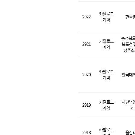
카탈로그
2922
한국
계약
충청북도
카탈로그
2921
북도청
계약
청주소
카탈로그
2920
한국대
계약
카탈로그
재단법
2919
계약
리
카탈로그
2918
울산