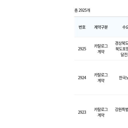
총 2925개
번호
계약구분
수
경상북도
카탈로그
2925
북도포
계약
달전
카탈로그
2924
한국
계약
카탈로그
강원특별
2923
계약