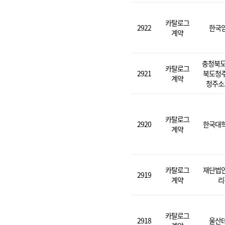
카탈로그
2922
한국
계약
충청북도
카탈로그
2921
북도청
계약
청주소
카탈로그
2920
한국대
계약
카탈로그
재단법
2919
계약
리
카탈로그
2918
울산