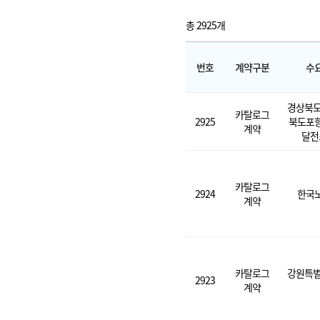
총 2925개
번호
계약구분
수
경상북도
카탈로그
2925
북도포
계약
달전
카탈로그
2924
한국
계약
카탈로그
강원특별
2923
계약