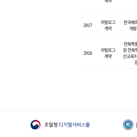
계약
카탈로그
한국해
2917
계약
개발
전북특
카탈로그
청 전북
2916
계약
산교육지