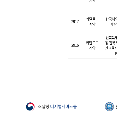
계약
카탈로그
한국해
2917
계약
개발
전북특
카탈로그
청 전북
2916
계약
산교육지