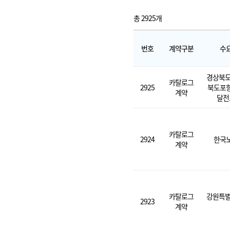
총 2925개
번호
계약구분
수
경상북도
카탈로그
2925
북도포
계약
달전
카탈로그
2924
한국
계약
카탈로그
강원특별
2923
계약