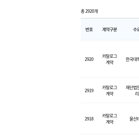
총 2920개
번호
계약구분
수
카탈로그
2920
한국대
계약
카탈로그
재단법
2919
계약
리
카탈로그
2918
울산
계약