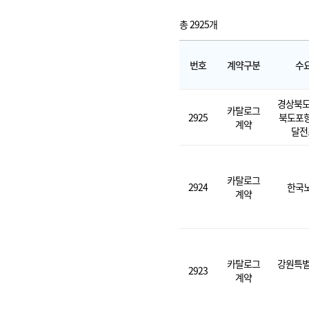
총 2925개
번호
계약구분
수
경상북도
카탈로그
2925
북도포
계약
달전
카탈로그
2924
한국
계약
카탈로그
강원특별
2923
계약