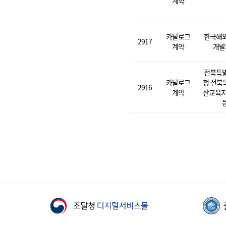
계약
카탈로그
한국해
2917
계약
개발
전북특
카탈로그
청 전북
2916
계약
산교육지