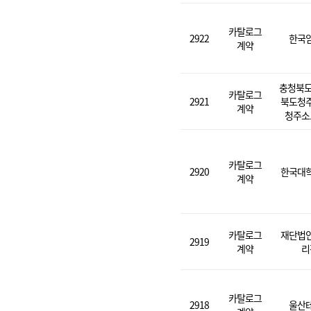
카탈로그
2922
한국
계약
충청북도
카탈로그
2921
북도청
계약
청주소
카탈로그
2920
한국대
계약
카탈로그
재단법
2919
계약
리
카탈로그
2918
울산