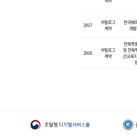
계약
카탈로그
한국해
2917
계약
개발
전북특
카탈로그
청 전북
2916
계약
산교육지