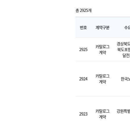
총 2925개
번호
계약구분
수
경상북도
카탈로그
2925
북도포
계약
달전
카탈로그
2924
한국
계약
카탈로그
강원특별
2923
계약