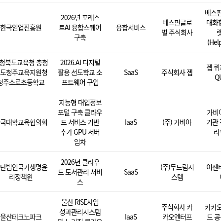
베스
2026년 포레스
베스핀글로
대화형
한국임업진흥원
트AI 융합스퀘어
융합서비스
벌 주식회사
구축
(Hel
청북도교육청 충청
2026.AI 디지털
젭 퀴
도청주교육지원청
활용 선도학교 소
SaaS
주식회사 젭
QU
청주소로초등학교
프트웨어 구입
지능형 대입정보
포털 구축 클라우
가비
국대학교육협의회
드 서비스 기반
IaaS
(주) 가비아
기관 
추가 GPU 서버
라
임차
2026년 클라우
단법인국가생명윤
(주)두드림시
이젠
드 도서관리 서비
SaaS
리정책원
스템
스
울산 RISE사업
주식회사 카
카카
성과관리시스템
울산테크노파크
IaaS
카오엔터프
드 