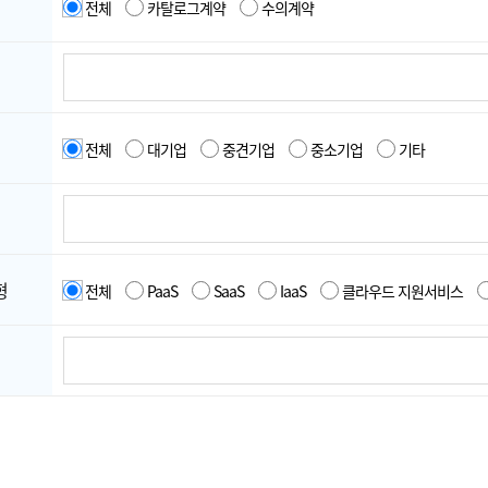
전체
카탈로그계약
수의계약
전체
대기업
중견기업
중소기업
기타
형
전체
PaaS
SaaS
IaaS
클라우드 지원서비스