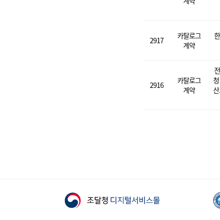
계약
카탈로그
한
2917
계약
전
카탈로그
청
2916
계약
산