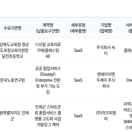
계약명
세부유형
기업명
서
수요기관명
(납품요구건명)
(세부품명)
(업체명)
(
상북도교육청 경상
디지털 교육자료
주식회사 씨
도포항교육지원청
구매(클래스팅
SaaS
클래스
티
달전초등학교
AI)
공공 협업서비스
(Dooray!)
엔에이치엔
한국노동연구원
Enterprise 전환
SaaS
두레이 주식
Doo
및 부가 기능 도
회사
입
지역
인제군 스마트관
마트
원특별자치도 인제
광 통합서비스 플
(주)이즈피엠
SaaS
군
랫폼 고도화 사업
피
SMAR
카탈로그 계약
스마