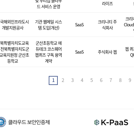
및 누리집 클라우
라이즈
드 서비스 운영
크리니
국해외인프라도시
기관 웹메일 시스
크리니티 주
SaaS
Clou
개발지원공사
템 도입(개선)
식회사
북특별자치도교육
군산초등학교 에
 전북특별자치도군
듀테크 코스웨어
젭 퀴
SaaS
주식회사 젭
교육지원청 군산초
젭퀴즈 구독 용역
QU
등학교
계약
1
2
3
4
5
6
7
8
9