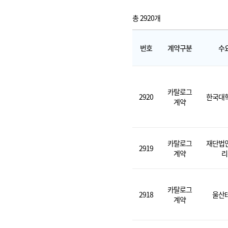
총 2920개
번호
계약구분
수
카탈로그
2920
한국대
계약
카탈로그
재단법
2919
계약
리
카탈로그
2918
울산
계약