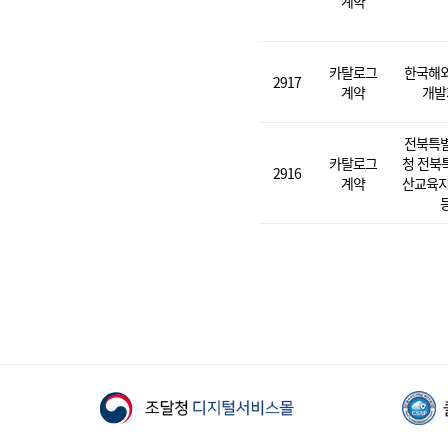
계약
카탈로그
한국해
2917
계약
개발
전북특
카탈로그
청 전북
2916
계약
산교육지