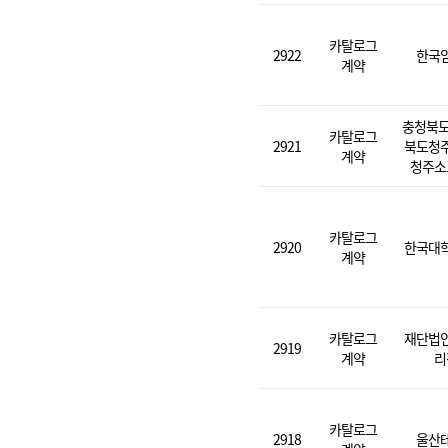
카탈로그
2922
한국
계약
충청북도
카탈로그
2921
북도청
계약
청주소
카탈로그
2920
한국대
계약
카탈로그
재단법
2919
계약
리
카탈로그
2918
울산