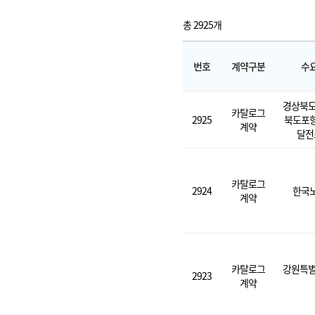
총 2925개
번호
계약구분
수
경상북도
카탈로그
2925
북도포
계약
달전
카탈로그
2924
한국
계약
카탈로그
강원특별
2923
계약