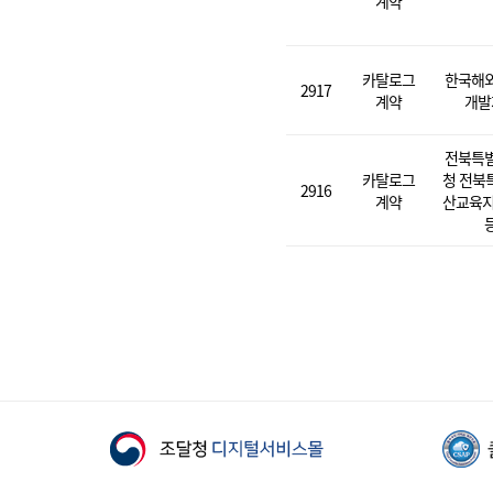
계약
카탈로그
한국해
2917
계약
개발
전북특
카탈로그
청 전북
2916
계약
산교육지