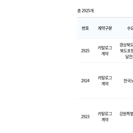
총 2925개
번호
계약구분
수
경상북도
카탈로그
2925
북도포
계약
달전
카탈로그
2924
한국
계약
카탈로그
강원특별
2923
계약