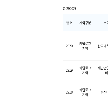
총 2920개
번호
계약구분
수
카탈로그
2920
한국대
계약
카탈로그
재단법
2919
계약
리
카탈로그
2918
울산
계약