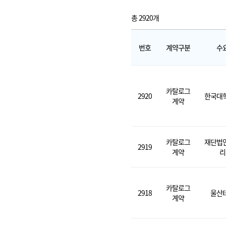
총 2920개
번호
계약구분
수
카탈로그
2920
한국대
계약
카탈로그
재단법
2919
계약
리
카탈로그
2918
울산
계약