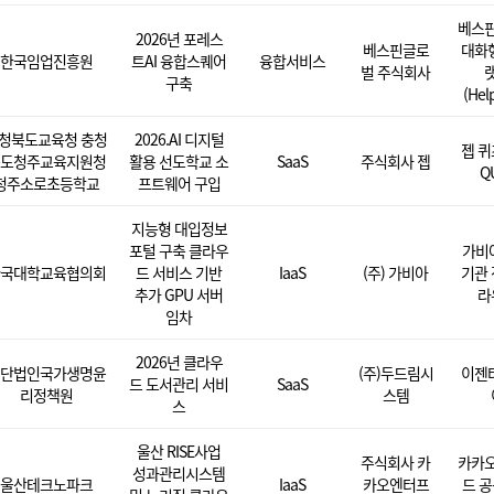
베스
2026년 포레스
베스핀글로
대화형
한국임업진흥원
트AI 융합스퀘어
융합서비스
벌 주식회사
구축
(Hel
청북도교육청 충청
2026.AI 디지털
젭 퀴
도청주교육지원청
활용 선도학교 소
SaaS
주식회사 젭
QU
청주소로초등학교
프트웨어 구입
지능형 대입정보
포털 구축 클라우
가비
국대학교육협의회
드 서비스 기반
IaaS
(주) 가비아
기관 
추가 GPU 서버
라
임차
2026년 클라우
단법인국가생명윤
(주)두드림시
이젠
드 도서관리 서비
SaaS
리정책원
스템
스
울산 RISE사업
주식회사 카
카카
성과관리시스템
울산테크노파크
IaaS
카오엔터프
드 