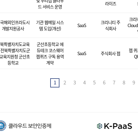
및 누리집 클라우
라이즈
드 서비스 운영
크리니
국해외인프라도시
기관 웹메일 시스
크리니티 주
SaaS
Clou
개발지원공사
템 도입(개선)
식회사
북특별자치도교육
군산초등학교 에
 전북특별자치도군
듀테크 코스웨어
젭 퀴
SaaS
주식회사 젭
교육지원청 군산초
젭퀴즈 구독 용역
QU
등학교
계약
1
2
3
4
5
6
7
8
9