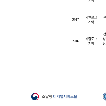
계약
카탈로그
한
2917
계약
전
카탈로그
청
2916
계약
산