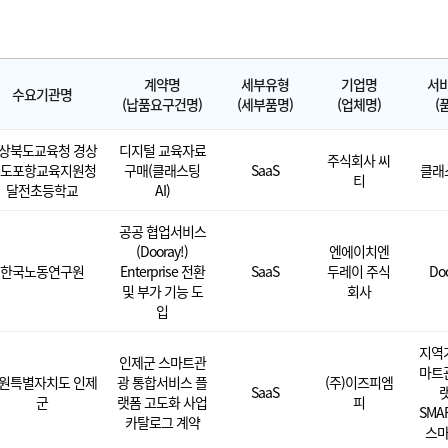
계약명
세부유형
기업명
서
수요기관명
(납품요구건명)
(세부품명)
(업체명)
(
상북도교육청 경상
디지털 교육자료
주식회사 씨
도포항교육지원청
구매(클래스팅
SaaS
클래스
티
달전초등학교
AI)
공공 협업서비스
(Dooray!)
엔에이치엔
한국노동연구원
Enterprise 전환
SaaS
두레이 주식
Doo
및 부가 기능 도
회사
입
지역
인제군 스마트관
마트
원특별자치도 인제
광 통합서비스 플
(주)이즈피엠
SaaS
군
랫폼 고도화 사업
피
SMAR
카탈로그 계약
스마