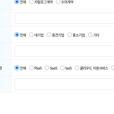
전체
카탈로그계약
수의계약
전체
대기업
중견기업
중소기업
기타
형
전체
PaaS
SaaS
IaaS
클라우드 지원서비스