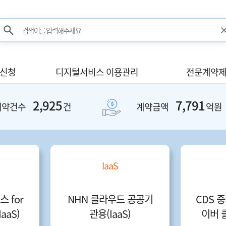
검색어를 입력해주세요
검색
사신청
디지털서비스 이용관리
전문계약제
2,925
7,791
계약건수
건
계약금액
억원
IaaS
 for
NHN 클라우드 공공기
CDS 중
IaaS)
관용(IaaS)
이버 클