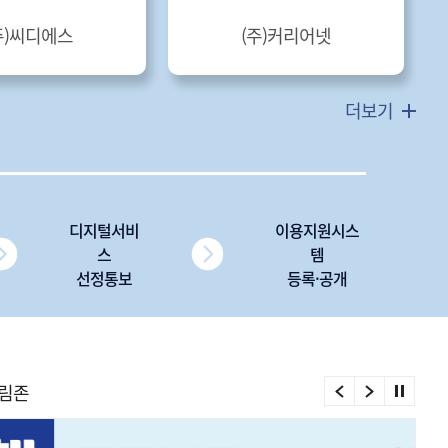
주)씨디에스
(주)커리어넷
더보기
디지털서비
이용지원시스
스
템
선정통보
등록·공개
림존