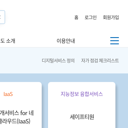
홈
로그인
회원가입
도 소개
이용안내
디지털서비스 정의
자가 점검 체크리스트
IaaS
지능정보 융합서비스
개서비스 for 네
세이프티원
라우드(IaaS)