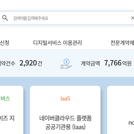
검색어를 입력해주세요
검색
사신청
디지털서비스 이용관리
전문계약제
2,920
7,766
계약건수
건
계약금액
억원
서비스
IaaS
즈 지
네이버클라우드 플랫폼
no
공공기관용 (Iaas)