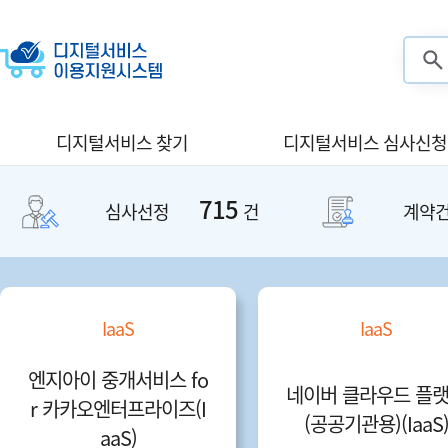
검색
디지털서비스 찾기
디지털서비스 심사신청
715
심사선정
건
계약
IaaS
SaaS
님버스네트웍스 NHN
구루미 화상플랫폼
공공클라우드