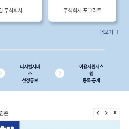
딤 주식회사
주식회사 포그리트
더보기
디지털서비
이용지원시스
스
템
선정통보
등록·공개
림존