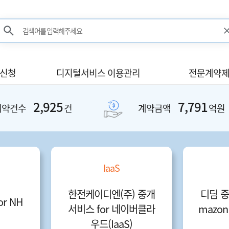
검색어를 입력해주세요
검색
사신청
디지털서비스 이용관리
전문계약제
2,925
7,791
계약건수
건
계약금액
억원
IaaS
한전케이디엔(주) 중개
디딤 중
or NH
서비스 for 네이버클라
mazon 
우드(IaaS)