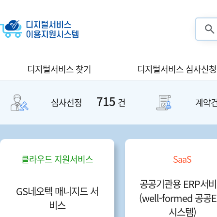
검색
디지털서비스 찾기
디지털서비스 심사신청
715
심사선정
건
계약
지능정보 융합서비스
SaaS
.Cloud 지능형 관제
GROOBEE 공공기관용
서비스