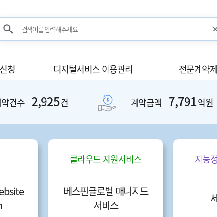
검색어를 입력해주세요
검색
사신청
디지털서비스 이용관리
전문계약제
2,925
7,791
계약건수
건
계약금액
억원
클라우드 지원서비스
지능정
bsite
베스핀글로벌 매니지드
n
서비스