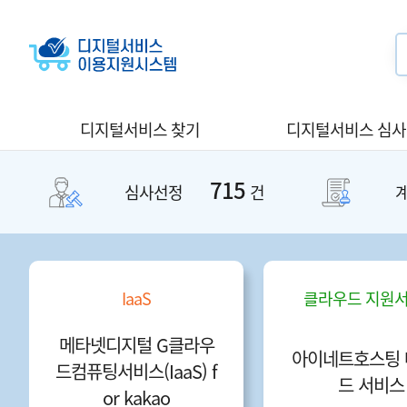
디지털서비스 찾기
디지털서비스 심
715
심사선정
건
IaaS
클라우드 지원
메타넷디지털 G클라우
아이네트호스팅 
드컴퓨팅서비스(IaaS) f
드 서비스
or kakao