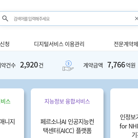
검색어를 입력해주세요
검색
사신청
디지털서비스 이용관리
전문계약제
2,920
7,766
계약건수
건
계약금액
억원
서비스
지능정보 융합서비스
인정보
매니지
페르소나AI 인공지능컨
for 
택센터(AICC) 플랫폼
기