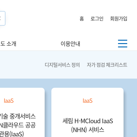
홈
로그인
회원가입
도 소개
이용안내
디지털서비스 정의
자가 점검 체크리스트
IaaS
IaaS
기술 중개서비스
세림 H-MCloud IaaS
NHN클라우드 공공
(NHN) 서비스
관용(IaaS)