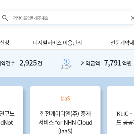
검색어를 입력해주세요
검색
사신청
디지털서비스 이용관리
전문계약제
2,925
7,791
계약건수
건
계약금액
억원
IaaS
연구노
한전케이디엔(주) 중개
KLIC 
dNot
서비스 for NHN Cloud
드 공공기
(IaaS)